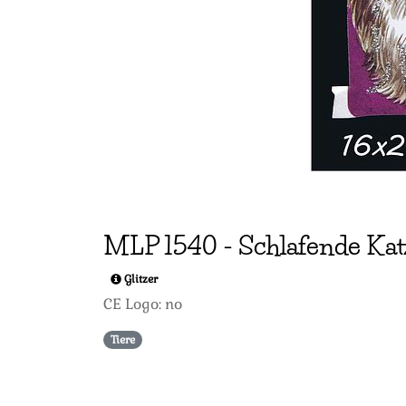
MLP
1540
-
Schlafende Ka
Glitzer
CE Logo: no
Tiere