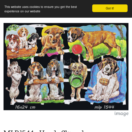
This website uses cookies to ensure you get the best
Got it!
experience on our website
image