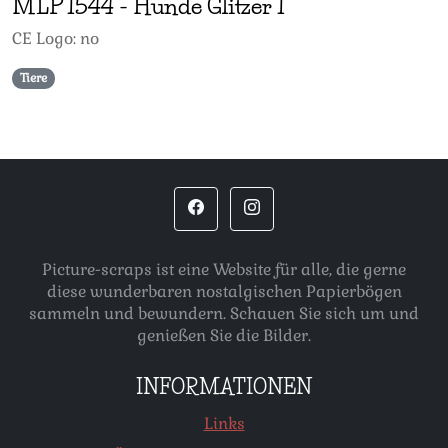
MLP
1544
-
Hunde Glitzer 1
CE Logo: no
Tiere
Picture-scraps ist eine Website für alle, die gerne
diese wunderbaren nostalgischen Papierbögen
sammeln und bewundern. Schauen Sie sich um und
genießen Sie die Bilder.
INFORMATIONEN
Links