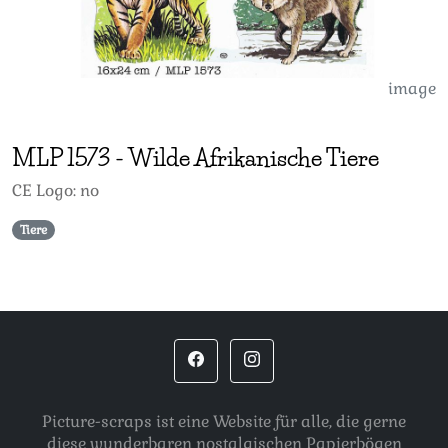
image
MLP
1573
-
Wilde Afrikanische Tiere
CE Logo: no
Tiere
Picture-scraps ist eine Website für alle, die gerne
diese wunderbaren nostalgischen Papierbögen