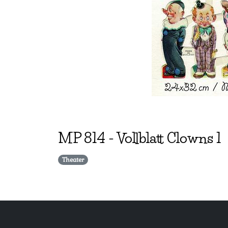
MP
814
-
Vollblatt Clowns 1
Theater