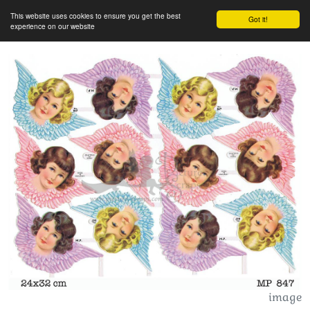
This website uses cookies to ensure you get the best
Got it!
experience on our website
image