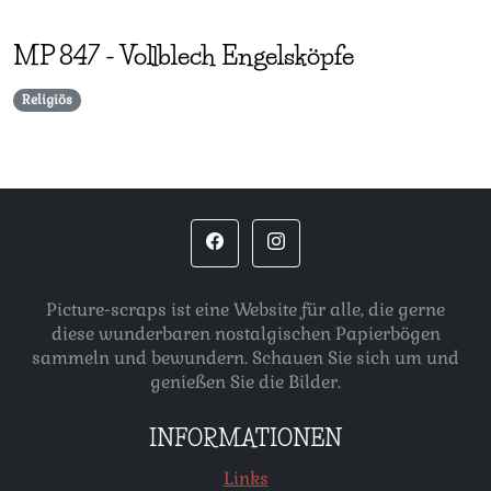
MP
847
-
Vollblech Engelsköpfe
Religiös
Picture-scraps ist eine Website für alle, die gerne
diese wunderbaren nostalgischen Papierbögen
sammeln und bewundern. Schauen Sie sich um und
genießen Sie die Bilder.
INFORMATIONEN
Links