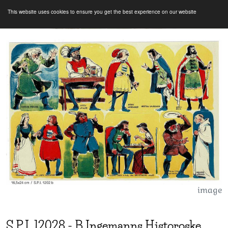
This website uses cookies to ensure you get the best experience on our website
image
S.P.I.
12028
-
B Ingemanns Historoske