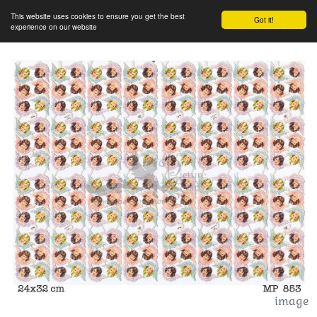
This website uses cookies to ensure you get the best
Got it!
experience on our website
image