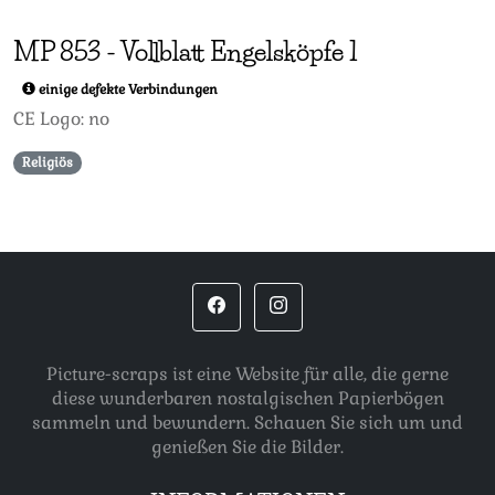
MP
853
-
Vollblatt Engelsköpfe 1
einige defekte Verbindungen
CE Logo: no
Religiös
Picture-scraps ist eine Website für alle, die gerne
diese wunderbaren nostalgischen Papierbögen
sammeln und bewundern. Schauen Sie sich um und
genießen Sie die Bilder.