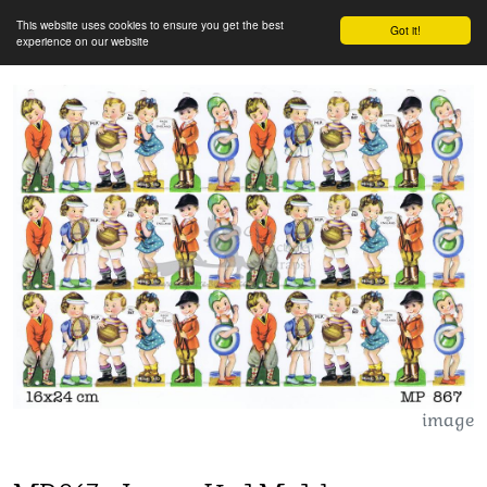
This website uses cookies to ensure you get the best
Got it!
experience on our website
image