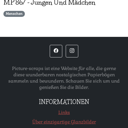
MP
867
-
Jungen Und Mädchen
Menschen
Picture-scraps ist eine Website für alle, die gerne
diese wunderbaren nostalgischen Papierbögen
sammeln und bewundern. Schauen Sie sich um und
genießen Sie die Bilder.
INFORMATIONEN
Links
Über einzigartige Glanzbilder