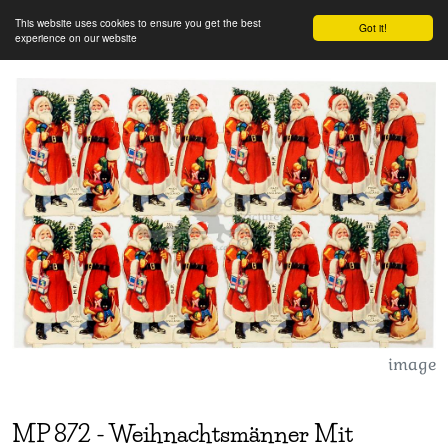
This website uses cookies to ensure you get the best
Got it!
experience on our website
image
MP
872
-
Weihnachtsmänner Mit