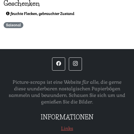
Geschenken
feuchte Flecken, gebrauchter Zustand
Saisonal
Picture-scraps ist eine Website für alle, die gerne
diese wunderbaren nostalgischen Papierbögen
sammeln und bewundern. Schauen Sie sich um und
genießen Sie die Bilder.
INFORMATIONEN
Links