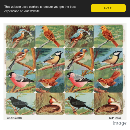
This website uses cookies to ensure you get the best
Got it!
experience on our website
image