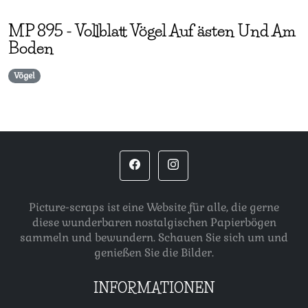
MP
895
-
Vollblatt Vögel Auf ästen Und Am
Boden
Vögel
Picture-scraps ist eine Website für alle, die gerne
diese wunderbaren nostalgischen Papierbögen
sammeln und bewundern. Schauen Sie sich um und
genießen Sie die Bilder.
INFORMATIONEN