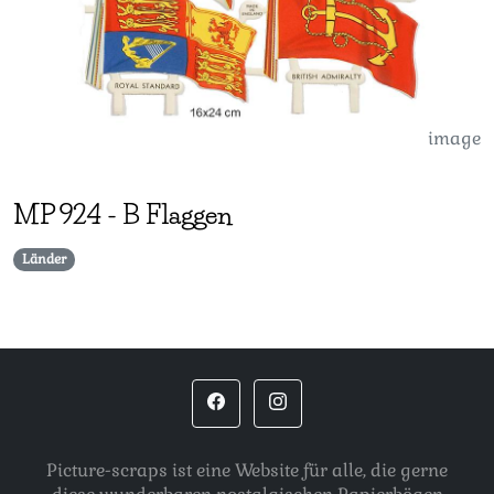
image
MP
924
-
B Flaggen
Länder
Picture-scraps ist eine Website für alle, die gerne