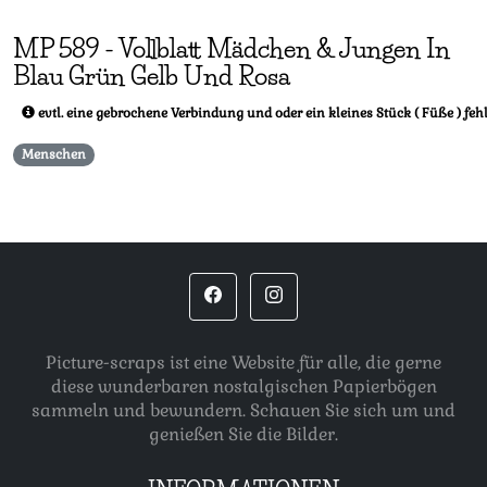
MP
589
-
Vollblatt Mädchen & Jungen In
Blau Grün Gelb Und Rosa
evtl. eine gebrochene Verbindung und oder ein kleines Stück ( Füße ) fehl
Menschen
Picture-scraps ist eine Website für alle, die gerne
diese wunderbaren nostalgischen Papierbögen
sammeln und bewundern. Schauen Sie sich um und
genießen Sie die Bilder.