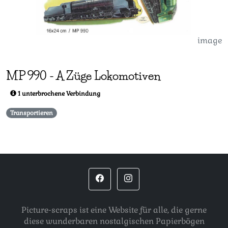
image
MP
990
-
A Züge Lokomotiven
1 unterbrochene Verbindung
Transportieren
Picture-scraps ist eine Website für alle, die gerne
diese wunderbaren nostalgischen Papierbögen