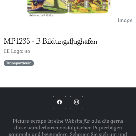
image
MP
1235
-
B Bildungsflughafen
CE Logo: no
Transportieren
Picture-scraps ist eine Website für alle, die gerne
diese wunderbaren nostalgischen Papierbögen
sammeln und bewundern. Schauen Sie sich um und