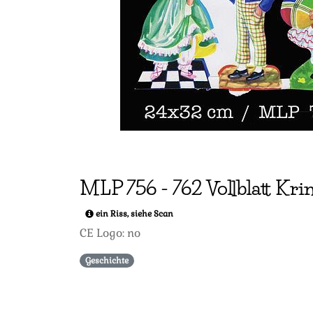
MLP
756
-
762 Vollblatt K
ein Riss, siehe Scan
CE Logo: no
Geschichte