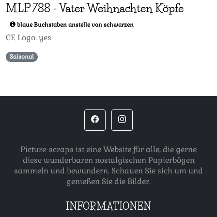
MLP
788
-
Vater Weihnachten Köpfe
blaue Buchstaben anstelle von schwarzen
CE Logo: yes
Saisonal
Picture-scraps ist eine Website für alle, die gerne
diese wunderbaren nostalgischen Papierbögen
sammeln und bewundern. Schauen Sie sich um und
genießen Sie die Bilder.
INFORMATIONEN