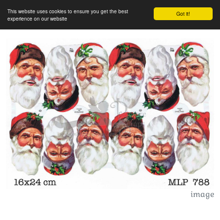
This website uses cookies to ensure you get the best
Got it!
experience on our website
image