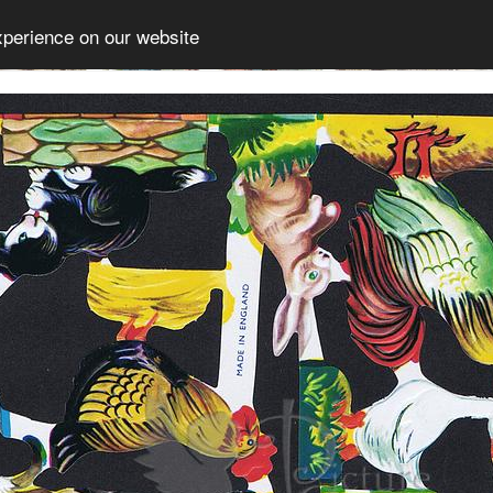
xperience on our website