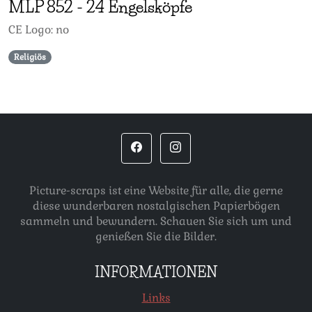
MLP
852
-
24 Engelsköpfe
CE Logo: no
Religiös
Picture-scraps ist eine Website für alle, die gerne
diese wunderbaren nostalgischen Papierbögen
sammeln und bewundern. Schauen Sie sich um und
genießen Sie die Bilder.
INFORMATIONEN
Links