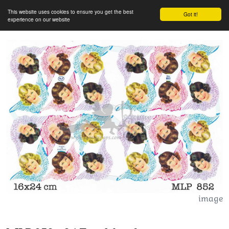
This website uses cookies to ensure you get the best
Got it!
experience on our website
image