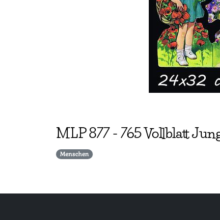
MLP
877
-
765 Vollblatt J
Menschen