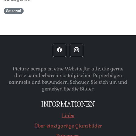
Saisonal
Picture-scraps ist eine Website für alle, die gerne
diese wunderbaren nostalgischen Papierbögen
sammeln und bewundern. Schauen Sie sich um und
genießen Sie die Bilder.
INFORMATIONEN
Links
Über einzigartige Glanzbilder
Ephemera