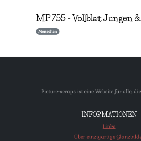
MP
755
-
Vollblatt Jungen
Menschen
Picture-scraps ist eine Website für alle
INFORMATIONEN
Links
Über einzigartige Glanzbild