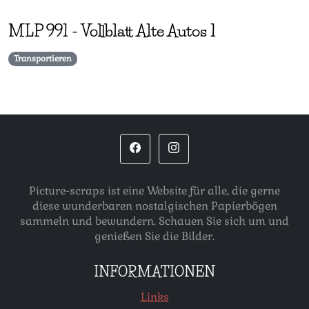
MLP
991
-
Vollblatt Alte Autos 1
Transportieren
Picture-scraps ist eine Website für alle, die gerne
diese wunderbaren nostalgischen Papierbögen
sammeln und bewundern. Schauen Sie sich um und
genießen Sie die Bilder.
INFORMATIONEN
Links