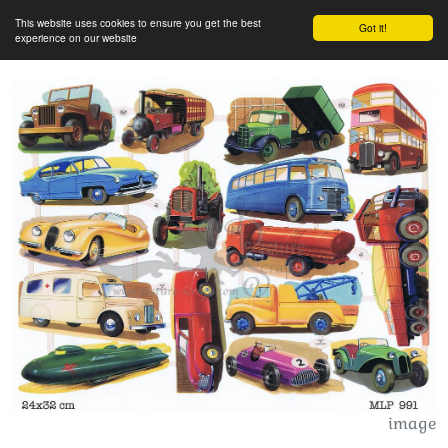
This website uses cookies to ensure you get the best
Got it!
experience on our website
image