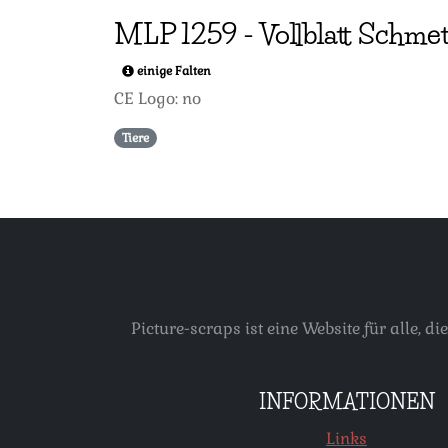
MLP
1259
-
Vollblatt Schme
einige Falten
CE Logo: no
Tiere
Picture-scraps ist eine Website für alle
INFORMATIONEN
Links