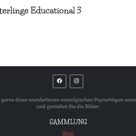
tterlinge Educational 3
, die gerne diese wunderbaren nostalgischen Papierbögen s
und genießen Sie die Bilder.
SAMMLUNG
Shop