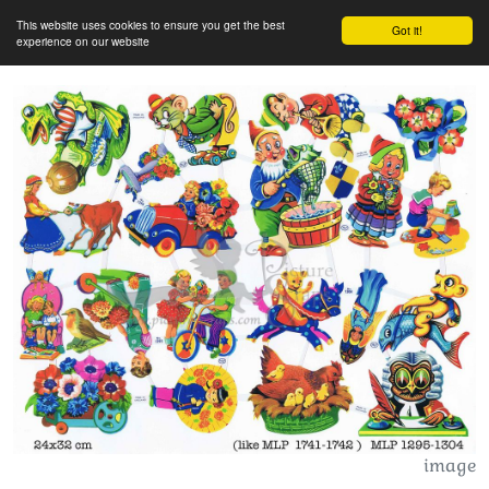
This website uses cookies to ensure you get the best
Got it!
experience on our website
image