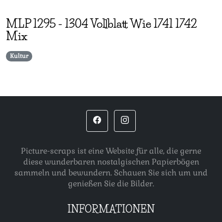
MLP
1295
-
1304 Vollblatt Wie 1741 1742
Mix
Kultur
Picture-scraps ist eine Website für alle, die gerne
diese wunderbaren nostalgischen Papierbögen
sammeln und bewundern. Schauen Sie sich um und
genießen Sie die Bilder.
INFORMATIONEN