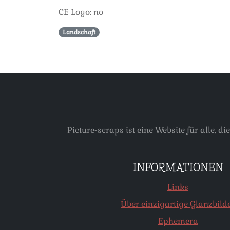
CE Logo: no
Landschaft
Picture-scraps ist eine Website für alle
INFORMATIONEN
Links
Über einzigartige Glanzbild
Ephemera