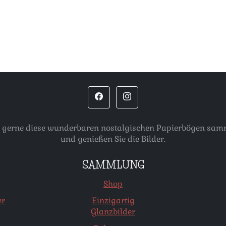
, die gerne diese wunderbaren nostalgischen Papierbögen s
und genießen Sie die Bilder.
SAMMLUNG
Shop
er
Einzigartig
Glanzbilder