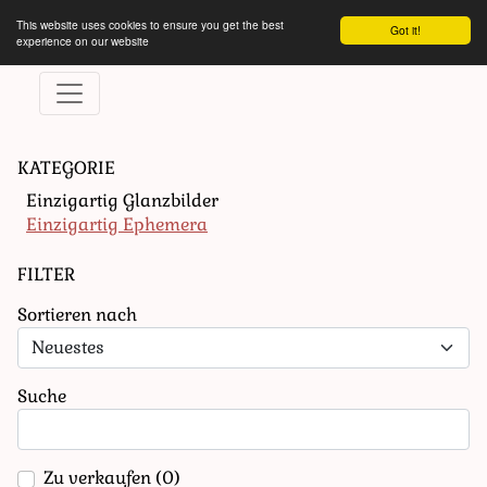
This website uses cookies to ensure you get the best
Got it!
experience on our website
KATEGORIE
Einzigartig Glanzbilder
Einzigartig Ephemera
FILTER
Sortieren nach
Suche
Zu verkaufen
(0)