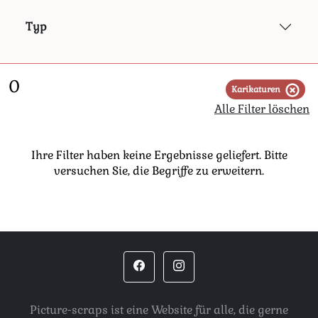
A.s. & co
(0)
- A.s. & co
Typ
A.s.bo
(0)
- Booklind a.s.
Alga
(0)
- Alga
Ars
(0)
- Ars
0
Arthole
(0)
- Arthole
Karikaturen
Avec
(0)
- Avec
Alle Filter löschen
B. & r.
(0)
- Børrehaug & remen
B.d.
(0)
- Dondorf b.
Ihre Filter haben keine Ergebnisse geliefert. Bitte
B.n.k.
(0)
- Berliner neuroder kunstanstalt
versuchen Sie, die Begriffe zu erweitern.
Beckmann bros
(0)
- Beckmann
Birn bros b serie
(0)
- Birn bros 1938 ( b )
Birn bros
(0)
- Birn brothers
Bo. & co
(0)
- Borrehaugh & co
Boga
(0)
- Boga
Bromma
(0)
- Bromma
C.h.
(0)
- Hellriegel carl
Picture-scraps ist eine Website für alle, die gerne
C.h.
(0)
- Hellriegel carl?