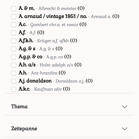
Niederlande
(0)
A. & m.
(0)
- Albrecht & meister
Norwegen
(0)
A. arnaud / vintage 1951 / no.
(0)
- Arnaud a.
Schottland
(0)
A.c.
(0)
- Gombert chr.a. et soeur
Schweden
(0)
A.f.
(0)
- A.f.
Schweiz
(0)
A.f.k.h.
(0)
- Krüger a.f. afkh
Spanien
(0)
A.g. & s
(0)
- A.g. & s
Tschechoslowakei
(0)
A.g.p. & co
(0)
- A.g.p. co
Unbekannt
(0)
A.h. a/s
(0)
- Holst adolph a/s
Unbekanntes land
(0)
A.h.
(0)
- Ant-hrazdira
Usa
(0)
A.j. donaldson
(0)
- Donaldson a.j.
Österreich
(0)
A.k.c.
(0)
- Kaufman a&c
A.k.w.
(0)
- A.k.w.
A.m.
(0)
- Marx albert
Thema
A.p.
(0)
- Ap
A.p.c.
(0)
- A.p.c.
Zeitspanne
A.r.
(0)
- Ar
A.r.
(0)
- Radicke adalbert