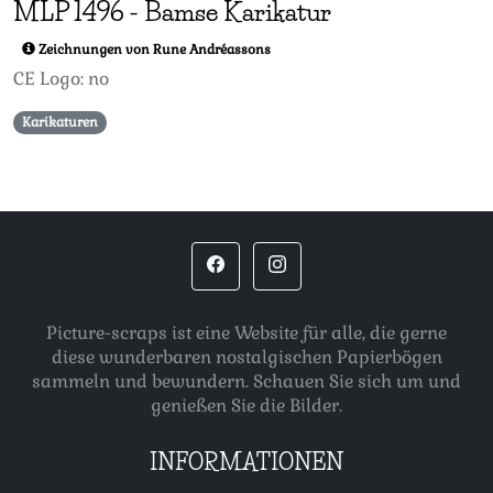
MLP
1496
-
Bamse Karikatur
Zeichnungen von Rune Andréassons
CE Logo: no
Karikaturen
Picture-scraps ist eine Website für alle, die gerne
diese wunderbaren nostalgischen Papierbögen
sammeln und bewundern. Schauen Sie sich um und
genießen Sie die Bilder.
INFORMATIONEN