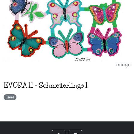
image
EVORA
11
-
Schmetterlinge 1
Tiere