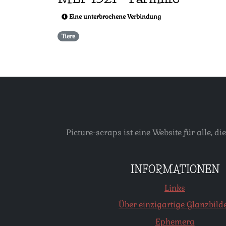
Eine unterbrochene Verbindung
Tiere
Picture-scraps ist eine Website für alle
INFORMATIONEN
Links
Über einzigartige Glanzbild
Ephemera