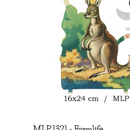
MLP
1321
-
Farmlife