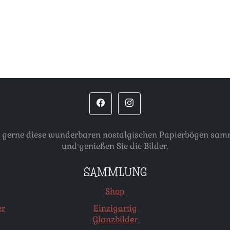
, die gerne diese wunderbaren nostalgischen Papierbögen s
und genießen Sie die Bilder.
SAMMLUNG
Shop
er
Einzigartig
Glanzbilder