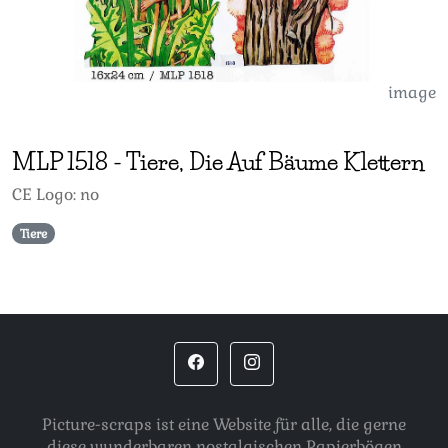
image
MLP
1518
-
Tiere, Die Auf Bäume Klettern
CE Logo: no
Tiere
Picture-scraps ist eine Website für alle, die gerne
diese wunderbaren nostalgischen Papierbögen