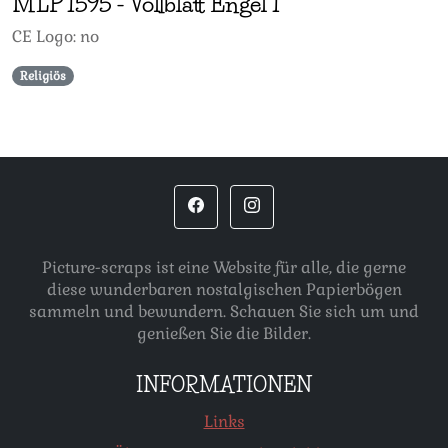
MLP
1595
-
Vollblatt Engel 1
CE Logo: no
Religiös
Picture-scraps ist eine Website für alle, die gerne
diese wunderbaren nostalgischen Papierbögen
sammeln und bewundern. Schauen Sie sich um und
genießen Sie die Bilder.
INFORMATIONEN
Links