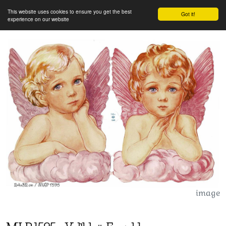
This website uses cookies to ensure you get the best
Got it!
experience on our website
image