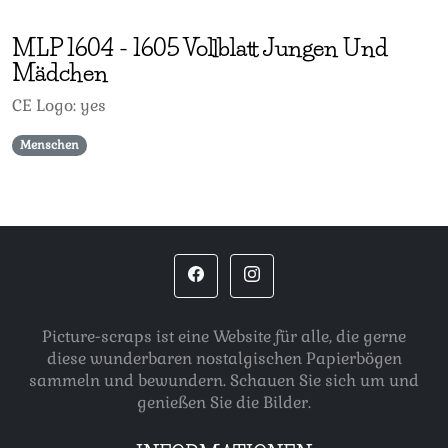
MLP
1604
-
1605 Vollblatt Jungen Und
Mädchen
CE Logo: yes
Menschen
Picture-scraps ist eine Website für alle, die gerne
diese wunderbaren nostalgischen Papierbögen
sammeln und bewundern. Schauen Sie sich um und
genießen Sie die Bilder.