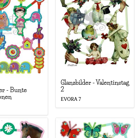
Glanzbilder
-
Valentinstag
2
er
-
Bunte
onen
EVORA
7