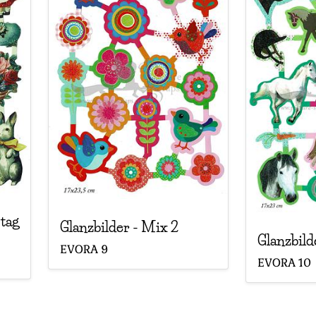
tag
Glanzbilder
-
Mix 2
Glanzbild
EVORA
9
EVORA
10