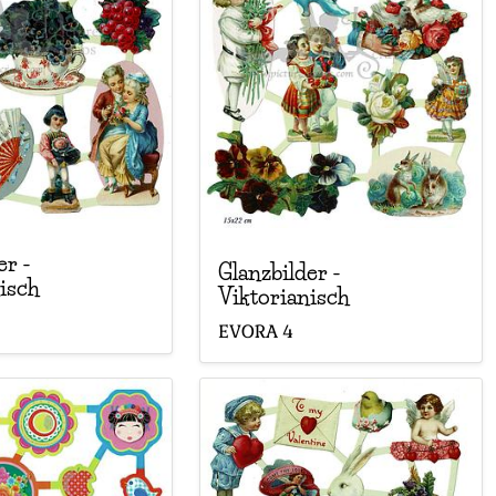
er
-
Glanzbilder
-
isch
Viktorianisch
EVORA
4