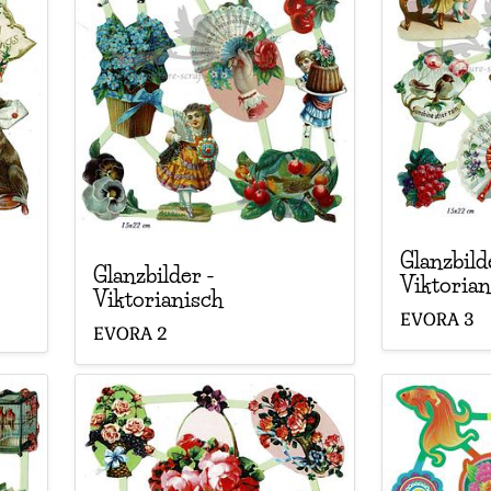
Glanzbild
Glanzbilder
-
Viktorian
Viktorianisch
EVORA
3
EVORA
2