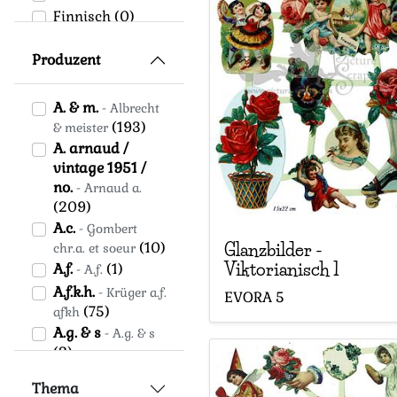
Finnisch
(0)
Frankreich
(0)
Produzent
Germany
(0)
Griechenland
(0)
A. & m.
- Albrecht
Großbritannien
(193)
& meister
(0)
A. arnaud /
Italien
(0)
vintage 1951 /
no.
- Arnaud a.
Niederlande
(12)
(209)
Norwegen
(0)
A.c.
- Gombert
Schottland
(0)
(10)
Glanzbilder
-
chr.a. et soeur
Schweden
(0)
Viktorianisch 1
A.f.
(1)
- A.f.
Schweiz
(0)
A.f.k.h.
- Krüger a.f.
EVORA
5
Spanien
(0)
(75)
afkh
Tschechoslowakei
A.g. & s
- A.g. & s
(0)
(2)
Unbekannt
(0)
A.g.p. & co
- A.g.p.
Thema
Unbekanntes
(2)
co