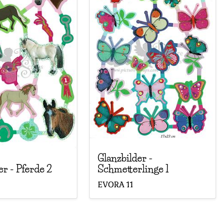
Glanzbilder
-
Schmetterlinge 1
er
-
Pferde 2
EVORA
11